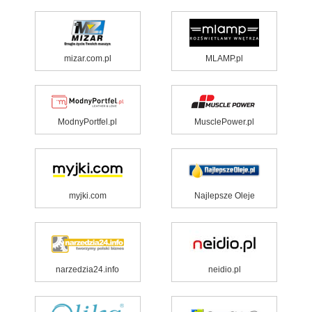
mizar.com.pl
MLAMP.pl
ModnyPortfel.pl
MusclePower.pl
myjki.com
Najlepsze Oleje
narzedzia24.info
neidio.pl