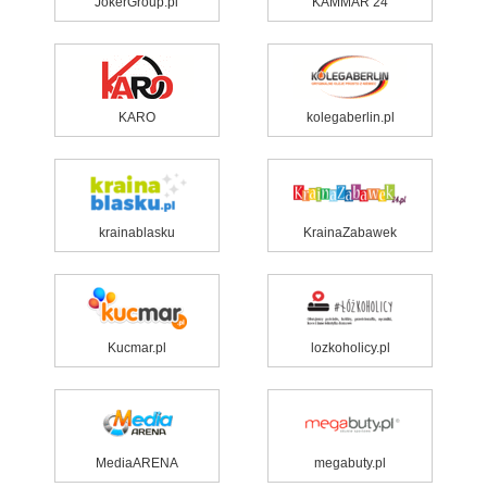
JokerGroup.pl
KAMMAR 24
KARO
kolegaberlin.pl
krainablasku
KrainaZabawek
Kucmar.pl
lozkoholicy.pl
MediaARENA
megabuty.pl