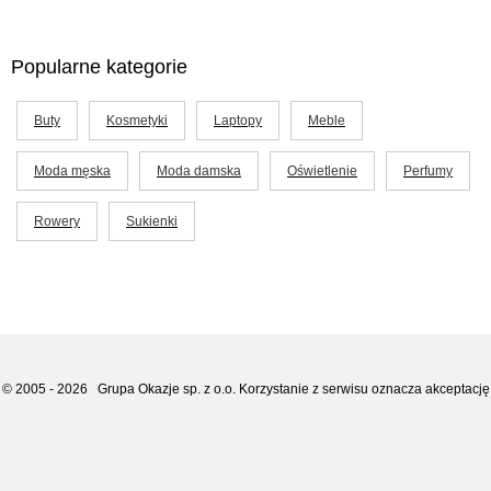
Popularne kategorie
Buty
Kosmetyki
Laptopy
Meble
Moda męska
Moda damska
Oświetlenie
Perfumy
Rowery
Sukienki
© 2005 - 2026
Grupa Okazje sp. z o.o.
Korzystanie z serwisu oznacza akceptację