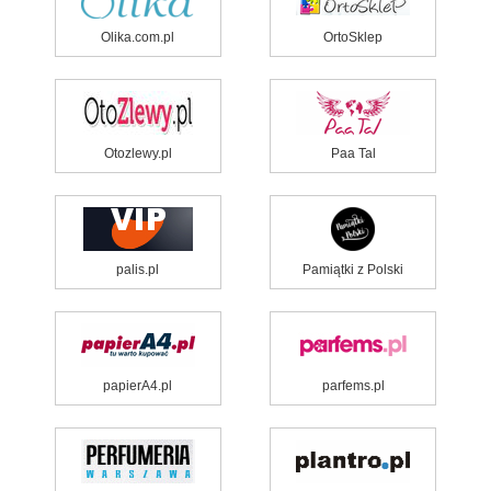
Olika.com.pl
OrtoSklep
Otozlewy.pl
Paa Tal
palis.pl
Pamiątki z Polski
papierA4.pl
parfems.pl