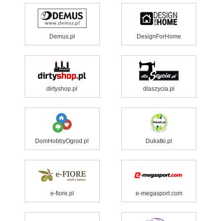
Demus.pl
DesignForHome
dirtyshop.pl
dlaszycia.pl
DomHobbyOgrod.pl
Dukatki.pl
e-fiore.pl
e-megasport.com